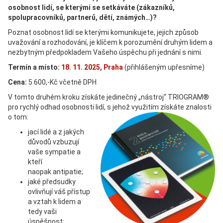
osobnost lidí, se kterými se setkáváte (zákazníků,
spolupracovníků, partnerů, dětí, známých…)?
Poznat osobnost lidí se kterými komunikujete, jejich způsob
uvažování a rozhodování, je klíčem k porozumění druhým lidem a
nezbytným předpokladem Vašeho úspěchu při jednání s nimi.
Termín a místo:
18. 11. 2025, Praha
(přihlášeným upřesníme)
Cena:
5 600,-Kč včetně DPH
V tomto druhém kroku získáte jedinečný „nástroj“ TRIOGRAM®
pro rychlý odhad osobnosti lidí, s jehož využitím získáte znalosti
o tom:
jací lidé a z jakých
důvodů vzbuzují
vaše sympatie a
kteří
naopak antipatie;
jaké předsudky
ovlivňují váš přístup
a vztah k lidem a
tedy vaši
úspěšnost;