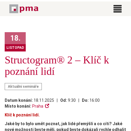
Hlavní strana
Aktuality
Structogram® 2 – Klíč k poznání lidí
18.
LISTOPAD
Structogram® 2 – Klíč k
poznání lidí
Aktuální semináře
Datum konání:
18.11.2025 |
Od:
9:30 |
Do:
16:00
Místo konání:
Praha
Klíč k poznání lidí.
Jaké by to bylo umět poznat, jak lidé přemýšlí a co cítí? Jaké
nové možnosti byste měli, pokud byste dokázali rychle odhalit