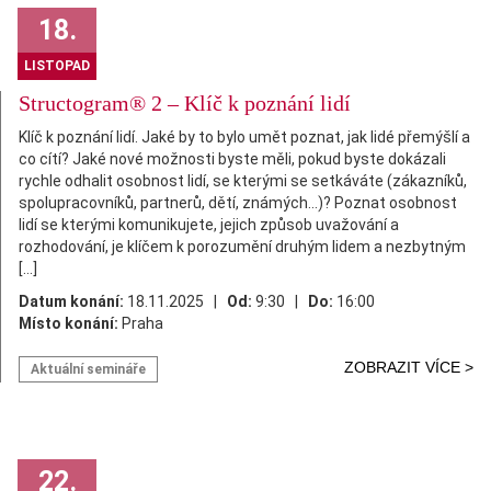
18.
LISTOPAD
Structogram® 2 – Klíč k poznání lidí
Klíč k poznání lidí. Jaké by to bylo umět poznat, jak lidé přemýšlí a
co cítí? Jaké nové možnosti byste měli, pokud byste dokázali
rychle odhalit osobnost lidí, se kterými se setkáváte (zákazníků,
spolupracovníků, partnerů, dětí, známých…)? Poznat osobnost
lidí se kterými komunikujete, jejich způsob uvažování a
rozhodování, je klíčem k porozumění druhým lidem a nezbytným
[…]
Datum konání:
18.11.2025 |
Od:
9:30 |
Do:
16:00
Místo konání:
Praha
ZOBRAZIT VÍCE >
Aktuální semináře
22.