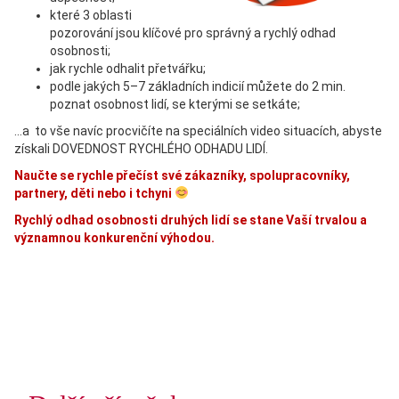
které 3 oblasti
pozorování jsou klíčové pro správný a rychlý odhad
osobnosti;
jak rychle odhalit přetvářku;
podle jakých 5–7 základních indicií můžete do 2 min.
poznat osobnost lidí, se kterými se setkáte;
…a to vše navíc procvičíte na speciálních video situacích, abyste
získali DOVEDNOST RYCHLÉHO ODHADU LIDÍ.
Naučte se rychle přečíst své zákazníky, spolupracovníky,
partnery, děti nebo i tchyni
Rychlý odhad osobnosti druhých lidí se stane Vaší trvalou a
významnou konkurenční výhodou
.